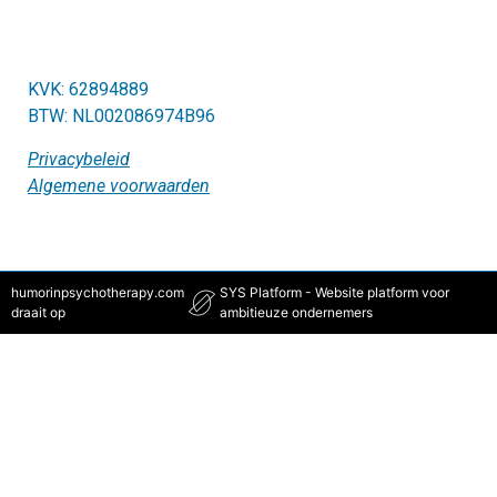
KVK: 62894889
BTW: NL002086974B96
Privacybeleid
Algemene voorwaarden
humorinpsychotherapy.com
SYS Platform - Website platform voor
draait op
ambitieuze ondernemers