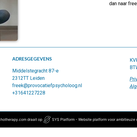
dan naar fre
ADRESGEGEVENS
KV
BT
Middelstegracht 87-e
2312TT Leiden
Pri
freek@provocatiefpsycholoog.nl
Al
+31641227228
hotherapy.com draait op
SYS Platform - Website platform voor ambitieuze