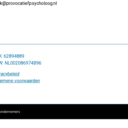
ek@provocatiefpsycholoog.nl
K: 62894889
W: NL002086974B96
vacybeleid
gemene voorwaarden
 ondernemers