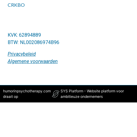
CRKBO
KVK: 62894889
BTW: NL002086974B96
Privacybeleid
Algemene voorwaarden
humorinpsychotherapy.com
SYS Platform - Website platform voor
draait op
ambitieuze ondernemers