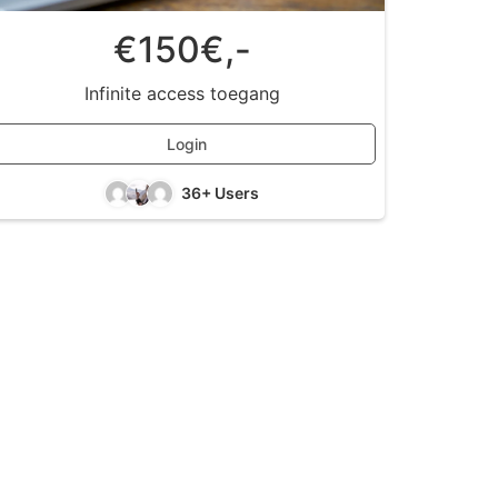
€150€,-
Infinite access toegang
Login
36+ Users