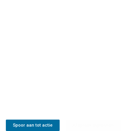
Krachtige kop hier
STERKE ONDERTITEL HIER
Spoor aan tot actie
Afspraak inplannen